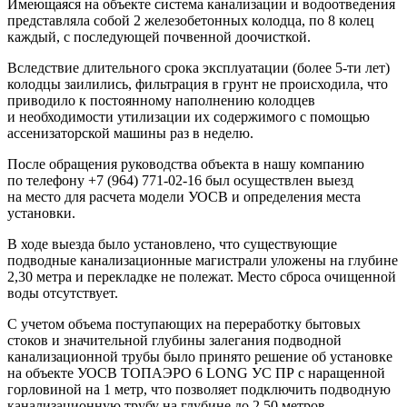
Имеющаяся на объекте система канализации и водоотведения
представляла собой 2 железобетонных колодца, по 8 колец
каждый, с последующей почвенной доочисткой.
Вследствие длительного срока эксплуатации
(
более 5-ти лет)
колодцы заилились, фильтрация в грунт не происходила, что
приводило к постоянному наполнению колодцев
и необходимости утилизации их содержимого с помощью
ассенизаторской машины раз в неделю.
После обращения руководства объекта в нашу компанию
по телефону
+7
(
964) 771-02-16
был осуществлен выезд
на место для расчета модели УОСВ и определения места
установки.
В ходе выезда было установлено, что существующие
подводные канализационные магистрали уложены на глубине
2,30 метра и перекладке не полежат. Место сброса очищенной
воды отсутствует.
С учетом объема поступающих на переработку бытовых
стоков и значительной глубины залегания подводной
канализационной трубы было принято решение об установке
на объекте УОСВ ТОПАЭРО 6 LONG УС ПР с наращенной
горловиной на 1 метр, что позволяет подключить подводную
канализационную трубу на глубине до 2,50 метров,